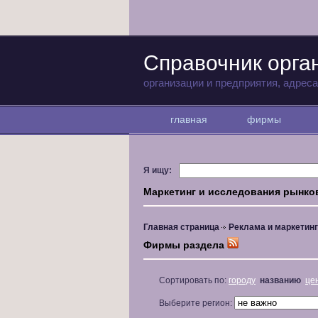
Справочник орга
организации и предприятия, адрес
главная
фирмы
Я ищу:
Маркетинг и исследования рынко
Главная страница
Реклама и маркетинг
Фирмы раздела
Сортировать по:
городу
названию
це
Выберите регион: