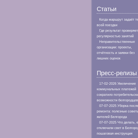
Статьи
Когда маршрут задаёт т
всей поездки
Где результат проверяе
регулярностью занятий
Неправительственные
организации: проекты,
отчётность и заявки без
лишних оценок
Пресс-релизы
17-02-2026 Увеличение
коммунальных платежей
сократило потребительск
возможности белгородцев
07-07-2025 Уборка посл
ремонта: полезные совет
жителей Белгорода
07-07-2025 Что делать, 
отключили свет в Белгоро
пошаговая инструкция