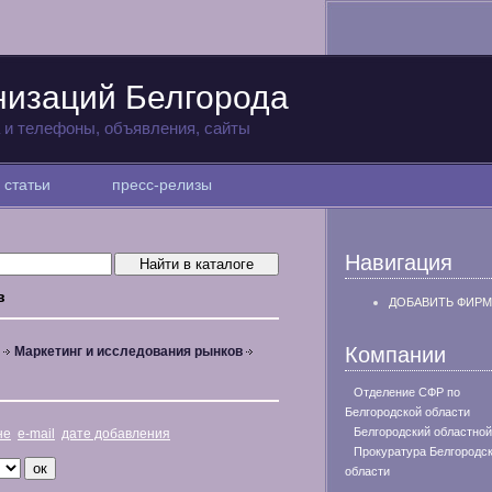
низаций Белгорода
а и телефоны, объявления, сайты
статьи
пресс-релизы
Навигация
в
ДОБАВИТЬ ФИРМ
Компании
Маркетинг и исследования рынков
Отделение СФР по
Белгородской области
Белгородский областной
не
e-mail
дате добавления
Прокуратура Белгородс
области