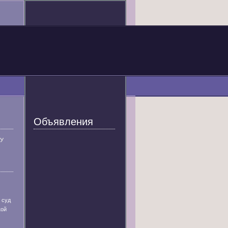
Объявления
У
 суд
кой