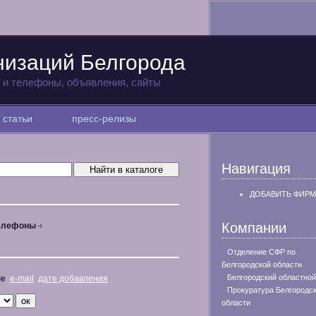
низаций Белгорода
а и телефоны, объявления, сайты
статьи
пресс-релизы
Навигация
ДОБАВИТЬ ФИРМ
Компании
телефоны
Отделение СФР по
Белгородской области
Белгородский областной
не
e-mail
дате добавления
Прокуратура Белгородс
области