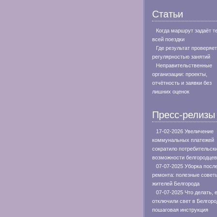
Статьи
Когда маршрут задаёт т
всей поездки
Где результат проверяе
регулярностью занятий
Неправительственные
организации: проекты,
отчётность и заявки без
лишних оценок
Пресс-релизы
17-02-2026 Увеличение
коммунальных платежей
сократило потребительск
возможности белгородцев
07-07-2025 Уборка посл
ремонта: полезные совет
жителей Белгорода
07-07-2025 Что делать, 
отключили свет в Белгоро
пошаговая инструкция