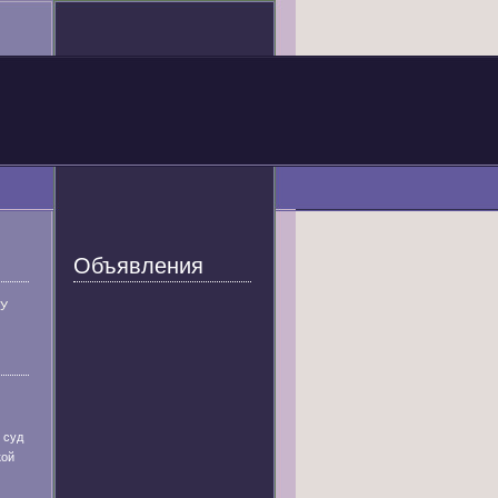
Объявления
У
 суд
кой