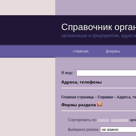
Справочник орга
организации и предприятия, адрес
главная
фирмы
Я ищу:
Адреса, телефоны
Главная страница
Справки
Адреса, 
Фирмы раздела
Сортировать по:
городу
названию
це
Выберите регион: