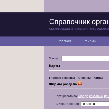
Справочник орга
организации и предприятия, адрес
главная
фирмы
Я ищу:
Карты
Главная страница
Справки
Карты
Фирмы раздела
Сортировать по:
городу
названию
це
Выберите регион: