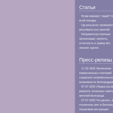
Статьи
Когда маршрут задаёт т
всей поездки
Где результат проверяе
регулярностью занятий
Неправительственные
организации: проекты,
отчётность и заявки без
лишних оценок
Пресс-релизы
17-02-2026 Увеличение
коммунальных платежей
сократило потребительск
возможности белгородцев
07-07-2025 Уборка посл
ремонта: полезные совет
жителей Белгорода
07-07-2025 Что делать, 
отключили свет в Белгоро
пошаговая инструкция