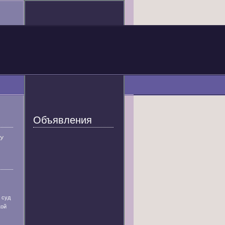
Объявления
У
 суд
кой