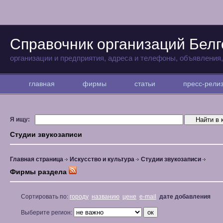
Справочник организаций Бел
организации и предприятия, адреса и телефоны, объявления
главная
фирмы
статьи
пресс-рел
Я ищу:
Студии звукозаписи
Главная страница
Искусство и культура
Студии звукозаписи
Фирмы раздела
Сортировать по:
городу
названию
цене
e-mail
дате добавления
Выберите регион: