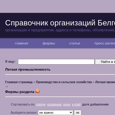
Справочник организаций Бел
организации и предприятия, адреса и телефоны, объявления
главная
фирмы
статьи
пресс-рел
Я ищу:
Легкая промышленность
Главная страница
Производство и сельское хозяйство
Легкая про
Фирмы раздела
Сортировать по:
городу
названию
цене
e-mail
дате добавления
Выберите регион: