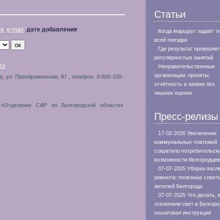
Статьи
не
e-mail
дате добавления
Когда маршрут задаёт т
всей поездки
Где результат проверяе
регулярностью занятий
ти
Неправительственные
организации: проекты,
од, ул. Преображенская, 87 , телефон: 8-800-100-
отчётность и заявки без
лишних оценок
 «Отделение СФР по Белгородской области»
Пресс-релизы
17-02-2026 Увеличение
коммунальных платежей
сократило потребительск
возможности белгородцев
07-07-2025 Уборка посл
ремонта: полезные совет
жителей Белгорода
07-07-2025 Что делать, 
отключили свет в Белгоро
пошаговая инструкция