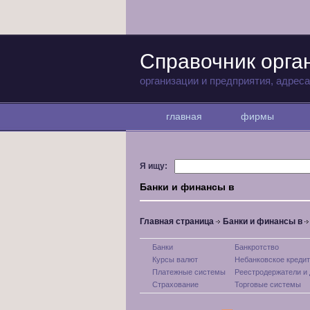
Справочник орга
организации и предприятия, адрес
главная
фирмы
Я ищу:
Банки и финансы в
Главная страница
Банки и финансы в
Банки
Банкротство
Курсы валют
Небанковское креди
Платежные системы
Реестродержатели и 
Страхование
Торговые системы