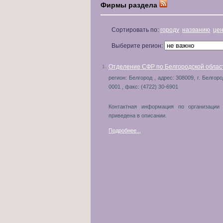
Фирмы раздела
Сортировать по:
городу
названию
це
Выберите регион:
Отделение СФР по Белгородской облас
1.
регион: Белгород , адрес: 308009, г. Белгор
0001 , факс: (4722) 30-6901
Контактная информация по организации
приведена в описании.
Подробнее...