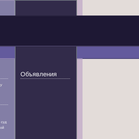
Объявления
У
 суд
кой