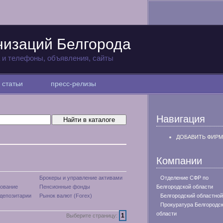
низаций Белгорода
а и телефоны, объявления, сайты
статьи
пресс-релизы
Навигация
ДОБАВИТЬ ФИРМ
Компании
Брокеры и управление активами
Отделение СФР по
тование
Пенсионные фонды
Белгородской области
депозитарии
Рынок валют (Forex)
Белгородский областной
Прокуратура Белгородс
области
1
Выберите страницу: