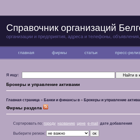
Справочник организаций Бел
организации и предприятия, адреса и телефоны, объявления
главная
фирмы
статьи
пресс-рел
Я ищу:
Брокеры и управление активами
Главная страница
Банки и финансы в
Брокеры и управление актив
Фирмы раздела
Сортировать по:
городу
названию
цене
e-mail
дате добавления
Выберите регион: